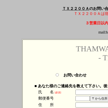
ＴＸ２２００Ａ
の
お問い
ＴＸ２２００Ａは
３営業日以
mail:
THAMWA
- 
お問い合わせ
■ あなた様のご連絡先を教えて下さい。
氏 名
[必須]
郵便番号
住 所