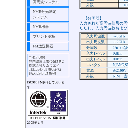
高周波システム
外観
N
NMR分光測定
システム
【分周器】
入力された高周波信号の周
NMR機器
ただし、入力周波数および
入力周波数
～6GHz
プリント基板
出力周波数
～2GHz
FM放送機器
分周数
1/n（
入力レベル
0dBm
〒417-0001
出力レベル
0dBm
静岡県富士市今泉3-9-2
コネクタ
N,BNC,
株式会社サムウエイ
TEL:0545-53-8965(代)
電源
AC100
FAX:0545-53-8978
外観
NIM，
ISO9001を取得しておりま
す。
2005年１月