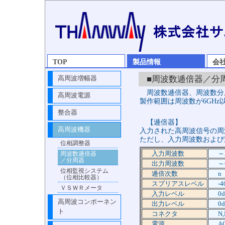
TOP
製品情報
会
■周波数逓倍器／分
高周波増幅器
周波数逓倍器、周波数分
高周波電源
製作範囲は周波数が6GHz
整合器
【逓倍器】
高周波機器
入力された高周波信号の周
ただし、入力周波数および
位相調整器
入力周波数
～
周波数逓倍器
／分周器
出力周波数
～
位相監視システム
逓倍次数
n
（位相比較器）
スプリアスレベル
-
ＶＳＷＲメータ
入力レベル
0
高周波コンポーネン
出力レベル
0
ト
コネクタ
N
電源
A