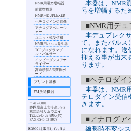
本器は、NMR
NMR用電力増幅器
号を増幅するた
前置増幅器
NMR用DUPLEXER
ヘテロダイン受信機
■NMR用デ
アナログアベレージ
ャー
本デュプレクサ
ユニット式受信機
て、またパルス
NMR用パルス発生器
になれます。送
TCPプログラマブ
ル・パルサー
抑える事が出来
インピーダンスアナ
ります。
ライザー
高速積算A/D変換ボ
ード
■ヘテロダイ
プリント基板
本器は、NMR
FM放送機器
テロダイン受信
きます。
〒417-0001
静岡県富士市今泉3-9-2
株式会社サムウエイ
TEL:0545-53-8965(代)
■アナログア
FAX:0545-53-8978
線形時不変シ
ISO9001を取得しておりま