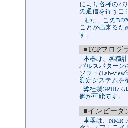
により各種のパ
の通信を行うこ
また、このBO
ことが出来るた
す。
■TCPプロ
本器は、各種
パルスパターンの
ソフト(Lab-v
測定システムを
弊社製GPIBパル
御が可能です。
■インピーダ
本器は、NMR
ダンスアナライ