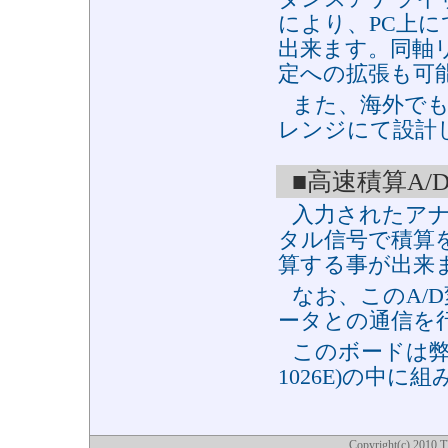
により、PC上
出来ます。同軸
定への拡張も可
また、海外でも
レンジにて設計
■高速積算A/
入力されたア
タル信号で積算
算する事が出来
なお、このA/
ータとの通信を
このボードは弊
1026E)の中
Copyright(c) 2010