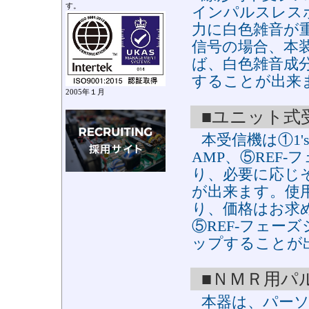
す。
インパルスレス
力に白色雑音が
信号の場合、本
ば、白色雑音成
することが出来
2005年１月
■ユニット式
本受信機は①1'st
AMP、⑤REF
り、必要に応じ
が出来ます。使
り、価格はお求め
⑤REF-フェー
ップすることが
■ＮＭＲ用パ
本器は、パーソ