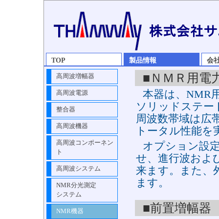
TOP
製品情報
会
■ＮＭＲ用電
高周波増幅器
本器は、NMR
高周波電源
ソリッドステー
整合器
周波数帯域は広
高周波機器
トータル性能を
高周波コンポーネン
オプション設
ト
せ、進行波およ
来ます。また、
高周波システム
ます。
NMR分光測定
システム
■前置増幅器
NMR機器