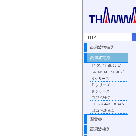
TOP
高周波増幅器
高周波電源
12･23･34･68 ｼﾘｰｽﾞ
6A･6B･6C･7A ｼﾘｰｽﾞ
S シリーズ
H シリーズ
R シリーズ
T162-6344C
T162-7844A・8144A
T162-7034AIC
整合器
高周波機器