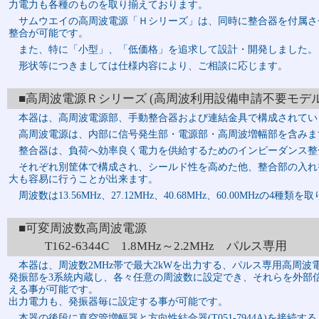
力電力も各種のものを取り揃えております。
サムウエイの高周波電源「Ｈシリーズ」は、同時に整合器を付属さ
整合が可能です。
また、特に「小型」、「低価格」を追求して設計・開発しました。
形状等につきましては仕様内容により、ご相談に応じます。
■高周波電源Ｒシリーズ (高周波利用設備申請不要モデル
本器は、高周波電源部、手動整合器および連結金具で構成されてい
高周波電源は、内部に信号発生部・電源部・高周波増幅部を含みま
整合器は、負荷へ効率良く電力を供給するためのインピーダンス整
それぞれ別筐体で構成され、シールド性を高めた他、整合部の入れ
大も容易に行うことが出来ます。
周波数は13.56MHz、27.12MHz、40.68MHz、60.00MHzの4種
■可変周波数高周波電源
T162-6344C 1.8MHz～2.2MHz パルス専用
本器は、周波数2MHz帯で最大2kWを出力する、パルス専用高周波
発振部を3系統内蔵し、各々任意の周波数に設定でき、それらを外部
える事が可能です。
出力電力も、発振器毎に設定する事が可能です。
本器の後段に真空管増幅器と方向性結合器(T051-7944A)を接続