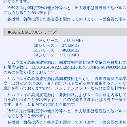
とができます。
冷却方法は強制空冷の他水冷等へと，出力波形は連続波の他パルス
にも応じることが出来ます。
各機種、負荷に応じた整合器も製作しております。→整合器の項を
■6A/6B/6C/7Aシリーズ
6Aシリーズ ：13.56MHz
6Bシリーズ ：27.12MHz
6Cシリーズ ：40.68MHz
7Aシリーズ ：60.00MHz
サムウエイの高周波電源は、周波数発生器に電力増幅器を付加して
利用周波数は、13.56MHz(6A)/27.12MHz(6B)/40.68MHz(6C)/60.0
のものを取り揃えております。
サムウエイの高周波電源は高周波技術を生かし、高周波電源の基本
度、出力安定度に優れ、また想定される負荷状態で破損することがな
設計を行っておりますので、メンテナンスフリーならびに高信頼性を
サムウエイの高周波電源は、発振回路およびＡＬＣ回路を内蔵して
力を取り出すことが出来ます。１台の電源で２波または３波の発振部
です。また、ＯＥＭでの供給も可能です。
冷却方法は強制空冷の他水冷等へと、出力波形は連続波の他パルス
にも応じることが出来ます。
各機種、負荷に応じた整合器も製作しております。→整合器の項を