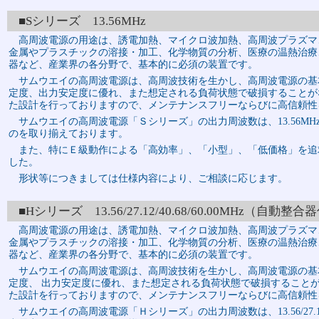
■Sシリーズ 13.56MHz
高周波電源の用途は、誘電加熱、マイクロ波加熱、高周波プラズマ
金属やプラスチックの溶接・加工、化学物質の分析、医療の温熱治療
器など、産業界の各分野で、基本的に必須の装置です。
サムウエイの高周波電源は、高周波技術を生かし、高周波電源の基
定度、出力安定度に優れ、また想定される負荷状態で破損することが
た設計を行っておりますので、メンテナンスフリーならびに高信頼性
サムウエイの高周波電源「Ｓシリーズ」の出力周波数は、13.56M
のを取り揃えております。
また、特にＥ級動作による「高効率」、「小型」、「低価格」を追
した。
形状等につきましては仕様内容により、ご相談に応じます。
■Hシリーズ 13.56/27.12/40.68/60.00MHz（自動整
高周波電源の用途は、誘電加熱、マイクロ波加熱、高周波プラズマ
金属やプラスチックの溶接・加工、化学物質の分析、医療の温熱治療
器など、産業界の各分野で、基本的に必須の装置です。
サムウエイの高周波電源は、高周波技術を生かし、高周波電源の基
定度、 出力安定度に優れ、また想定される負荷状態で破損すること
た設計を行っておりますので、メンテナンスフリーならびに高信頼性
サムウエイの高周波電源「Ｈシリーズ」の出力周波数は、13.56/27.12/40