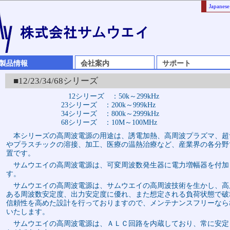
Japanese
製品情報
会社案内
サポート
■12/23/34/68シリーズ
12シリーズ ：50k～299kHz
23シリーズ ：200k～999kHz
34シリーズ ：800k～2999kHz
68シリーズ ：10M～100MHz
本シリーズの高周波電源の用途は、誘電加熱、高周波プラズマ、超
やプラスチックの溶接、加工、医療の温熱治療など、産業界の各分野
置です。
サムウエイの高周波電源は、可変周波数発生器に電力増幅器を付加
す。
サムウエイの高周波電源は、サムウエイの高周波技術を生かし、高
ある周波数安定度、出力安定度に優れ、また想定される負荷状態で破
信頼性を高めた設計を行っておりますので、メンテナンスフリーなら
いたします。
サムウエイの高周波電源は、ＡＬＣ回路を内蔵しており、常に安定