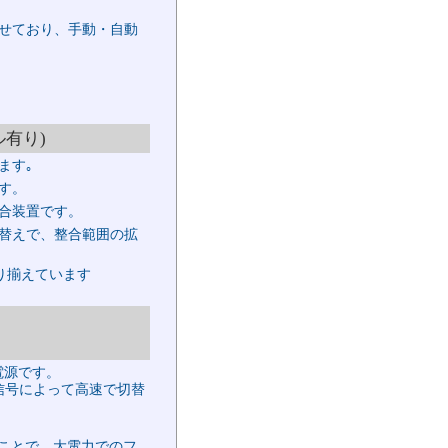
せており、手動・自動
有り)
ます｡
す。
合装置です。
替えで、整合範囲の拡
類を取り揃えています
電源です。
信号によって高速で切替
することで、大電力でのフ