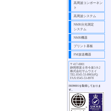
高周波コンポーネン
ト
高周波システム
NMR分光測定
システム
NMR機器
プリント基板
FM放送機器
〒417-0001
静岡県富士市今泉3-9-2
株式会社サムウエイ
TEL:0545-53-8965(代)
FAX:0545-53-8978
ISO9001を取得しておりま
す。