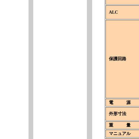
ALC
保護回路
電 源
外形寸法
重 量
マニュアル