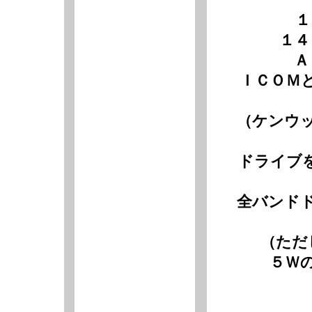
１
１４
Ａ
ＩＣＯＭ
（ケンウ
ドライブ
全バンド
（ただ
５Ｗ