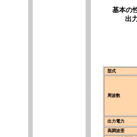
基本の
出
型式
周波数
出力電力
高調波歪