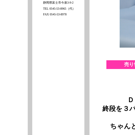
静岡県富士市今泉3-9-2
TEL 0545-53-8965（代）
FAX 0545-53-8978
売り
Ｄ
終段を３
ちゃん